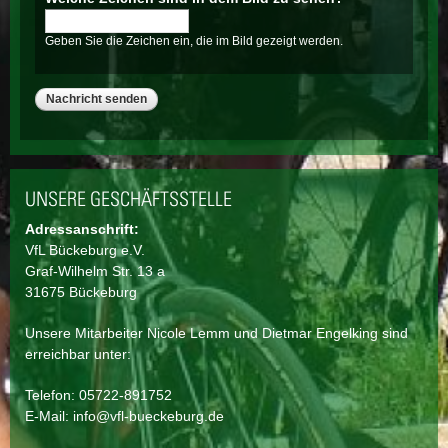
Geben Sie die Zeichen ein, die im Bild gezeigt werden.
UNSERE GESCHÄFTSSTELLE
Adressanschrift:
VfL Bückeburg e.V.
Graf-Wilhelm Str. 13 a
31675 Bückeburg
Unsere Mitarbeiter Nicole Lemm und Dietmar Engelking sind
erreichbar unter:
Telefon: 05722-891752
E-Mail:
info@vfl-bueckeburg.de