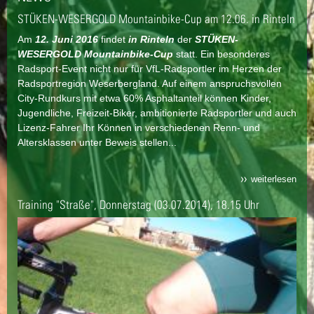
STÜKEN-WESERGOLD Mountainbike-Cup am 12.06. in Rinteln
Am
12. Juni 2016
findet
in Rinteln
der
STÜKEN-
WESERGOLD Mountainbike-Cup
statt. Ein besonderes
Radsport-Event nicht nur für VfL-Radsportler im Herzen der
Radsportregion Weserbergland. Auf einem anspruchsvollen
City-Rundkurs mit etwa 60% Asphaltanteil können Kinder,
Jugendliche, Freizeit-Biker, ambitionierte Radsportler und auch
Lizenz-Fahrer Ihr Können in verschiedenen Renn- und
Altersklassen unter Beweis stellen...
weiterlesen
Training "Straße", Donnerstag (03.07.2014), 18.15 Uhr